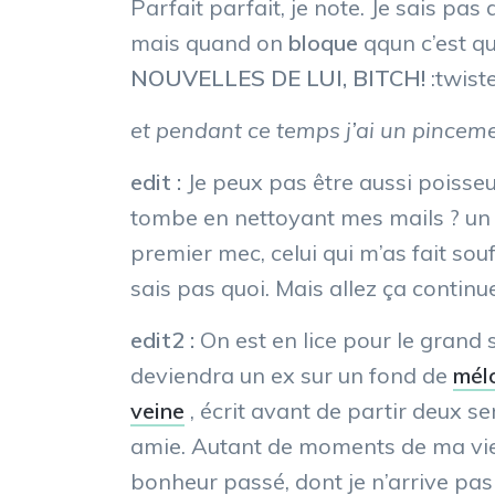
Parfait parfait, je note. Je sais pa
mais quand on
bloque
qqun c’est q
NOUVELLES DE LUI, BITCH!
:twist
et pendant ce temps j’ai un pincem
edit :
Je peux pas être aussi poisseu
tombe en nettoyant mes mails ? un
premier mec, celui qui m’as fait so
sais pas quoi. Mais allez ça continu
edit2 :
On est en lice pour le grand s
deviendra un ex sur un fond de
mél
veine
, écrit avant de partir deux 
amie. Autant de moments de ma vi
bonheur passé, dont je n’arrive pas