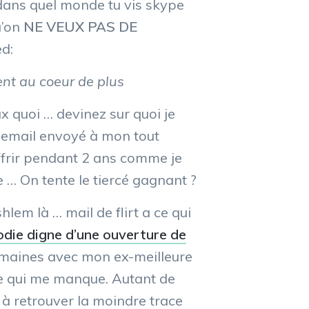
s dans quel monde tu vis skype
u’on
NE VEUX PAS DE
ed:
ent au coeur de plus
x quoi … devinez sur quoi je
 email envoyé à mon tout
uffrir pendant 2 ans comme je
e … On tente le tiercé gagnant ?
hlem là … mail de flirt a ce qui
odie digne d’une ouverture de
semaines avec mon ex-meilleure
e qui me manque. Autant de
 à retrouver la moindre trace