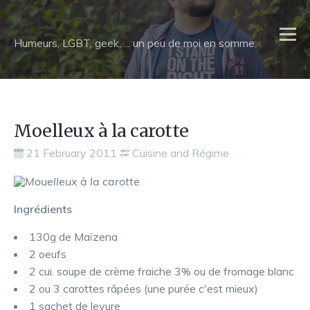
Humeurs, LGBT, geek, ... un peu de moi en somme.
Moelleux à la carotte
21 February 2011
Cuisine and Régime
Ingrédients
130g de Maïzena
2 oeufs
2 cui. soupe de crème fraiche 3% ou de fromage blanc
2 ou 3 carottes râpées (une purée c'est mieux)
1 sachet de levure